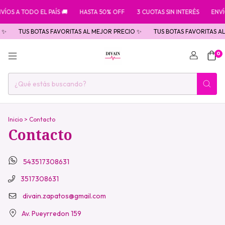
ÍOS A TODO EL PAÍS 🚚
HASTA 50% OFF
3 CUOTAS SIN INTERÉS
ENVÍO
 ✨
TUS BOTAS FAVORITAS AL MEJOR PRECIO ✨
TUS BOTAS FAVORITAS AL
0
Inicio
>
Contacto
Contacto
543517308631
3517308631
divain.zapatos@gmail.com
Av. Pueyrredon 159