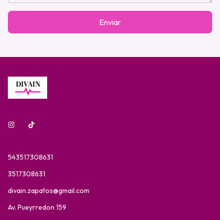
Enviar
543517308631
3517308631
divain.zapatos@gmail.com
Av. Pueyrredon 159