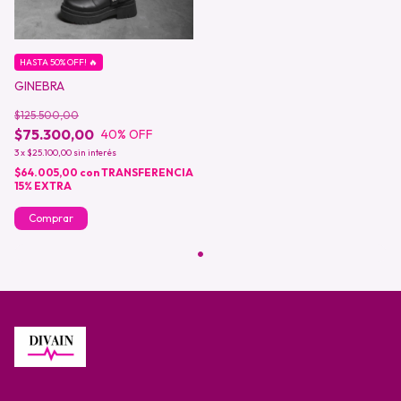
HASTA 50% OFF! 🔥
GINEBRA
$125.500,00
$75.300,00
40
% OFF
3
x
$25.100,00
sin interés
$64.005,00
con
TRANSFERENCIA
15% EXTRA
Comprar